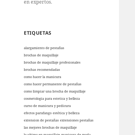
en expertos.
ETIQUETAS
alargamiento de pestañas
brochas de maquillaje
brochas de maquillaje profesionales
brochas recomendadas
como hacer la manicura
como hacer permanente de pestañas
como limpiar una brocha de maquillaje
cosmetologia para estetica y belleza
curso de manicura y pedicura
efectos parafango
estética y belleza
extension de pestañas
extensiones pestañas
las mejores brochas de maquillaje
lo ultimo en maquillaje
manicura de moda