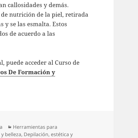
tan callosidades y demás.
e nutrición de la piel, retirada
s y se las esmalta. Estos
os de acuerdo a las
al, puede acceder al Curso de
os De Formación y
Categorías
ta
Herramientas para
 y belleza
,
Depilación
,
estética y