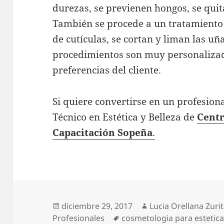
durezas, se previenen hongos, se qui
También se procede a un tratamiento d
de cutículas, se cortan y liman las uña
procedimientos son muy personalizad
preferencias del cliente.
Si quiere convertirse en un profesion
Técnico en Estética y Belleza de
Centr
Capacitación Sopeña
.
Publicado
Autor
diciembre 29, 2017
Lucia Orellana Zuri
el
Etiquetas
Profesionales
cosmetologia para estetica