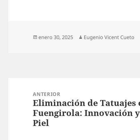
Publicado
Autor
enero 30, 2025
Eugenio Vicent Cueto
el
Navegación
de
ANTERIOR
Eliminación de Tatuajes 
entradas
Entrada
Fuengirola: Innovación 
anterior:
Piel