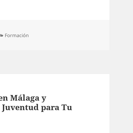
Categorías
Formación
en Málaga y
y Juventud para Tu