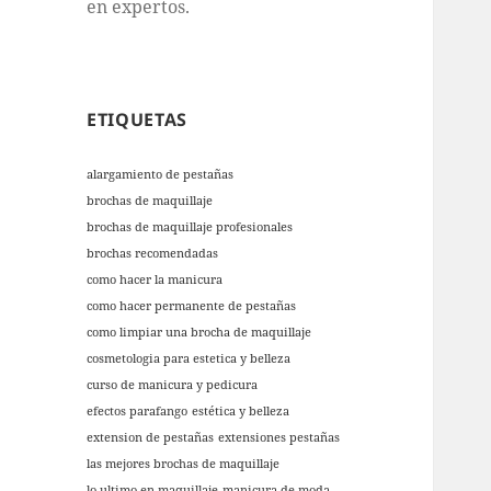
en expertos.
ETIQUETAS
alargamiento de pestañas
brochas de maquillaje
brochas de maquillaje profesionales
brochas recomendadas
como hacer la manicura
como hacer permanente de pestañas
como limpiar una brocha de maquillaje
cosmetologia para estetica y belleza
curso de manicura y pedicura
efectos parafango
estética y belleza
extension de pestañas
extensiones pestañas
las mejores brochas de maquillaje
lo ultimo en maquillaje
manicura de moda